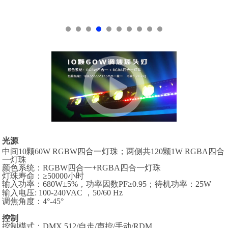
光源
中间
10颗60W RGBW四合一灯珠；两侧共120颗1W RGBA四合
一灯珠
颜色系统：
RGBW四合一+RGBA四合一灯珠
灯珠寿命：
≥50000小时
输入功率：
680W±5%，功率因数PF≥0.95；待机功率：25W
输入电压
:
100-240VAC ，
50/60 Hz
调焦角度：
4°-45°
控制
控制模式：
DMX 512/自走/声控/手动/RDM