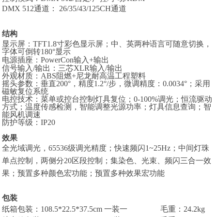
DMX 512通道： 26/35/43/125CH通道
结构
显示屏：
TFT1.8寸彩色显示屏；中、英两种语言可随意切换，
字体可倒转180°显示
电源插座：
PowerCon
输入
+输出
信号输入
/输出：三芯XLR输入/输出
外观材质：
ABS阻燃+尼龙耐高温工程塑料
摇头参数：垂直
200°，精度1.2°/步，微调精度：0.0034°；采用
磁敏复位系统
电控技术：菜单或控台控制灯具复位；
0-100%调光；恒流驱动
方式；温度传感检测，智能调整光源功率；灯具信息查询；智
能风机调速
防护等级：
IP20
效果
全光域调光，
65536级调光精度；快速频闪1~25Hz；中间灯珠
单点控制，两侧分20区段控制；集染色、光束、频闪三合一效
果；预置多种颜色宏功能；预置多种效果宏功能
包装
纸箱包装
：
108.5*22.5*37.5cm
一装一
毛重：
24.2kg